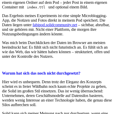
einem eigenen Ordner auf dem Pod – jeder Post in einem eigenen
Container mit
und optional einem Bild.
index.ttl
Das Ergebnis meines Experiments ist eine simple Microblogging-
App, die Notizen und Fotos direkt in meinem Pod speichert. Die
Daten liegen unter
fabipod.solidcommunity.net
– sichtbar, abrufbar,
und sie gehören mir. Nicht einer Plattform, die morgen ihre
Nutzungsbedingungen ändern könnte.
Was mich beim Durchklicken der Daten im Browser am meisten
beeindruckt hat: Es fühlt sich nicht futuristisch an. Es fühlt sich an
wie das Web, das wir hätten haben können – strukturiert, offen und
unter der Kontrolle des Nutzers.
Warum hat sich das noch nicht durchgesetzt?
Hier wird es unbequem. Denn trotz der Eleganz des Konzepts
scheint es in freier Wildbahn noch kaum echte Projekte zu geben,
die Solid im großen Stil einsetzen. Das ist wenig überraschend:
Unternehmen, deren Geschäftsmodelle auf Datensilos basieren,
werden wenig Interesse an einer Technologie haben, die genau diese
Silos aufbrechen soll.
Solid kann sich meiner Meinung nach nur durchsetzen, wenn eine