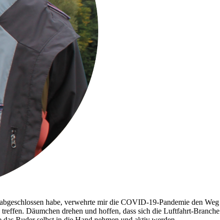
 abgeschlossen habe, verwehrte mir die COVID-19-Pandemie den Weg ins
effen. Däumchen drehen und hoffen, dass sich die Luftfahrt-Branche sc
lte das Ruder selbst in die Hand nehmen und aktiv werden.